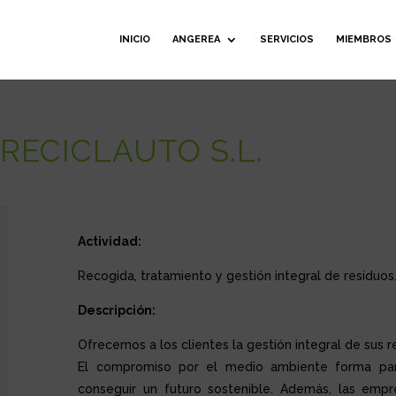
INICIO
ANGEREA
SERVICIOS
MIEMBROS
ECICLAUTO S.L.
Actividad:
Recogida, tratamiento y gestión integral de residuos
Descripción:
Ofrecemos a los clientes la gestión integral de sus r
El compromiso por el medio ambiente forma par
conseguir un futuro sostenible. Además, las emp