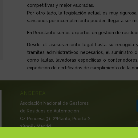
competitivas y mejor valoradas.
Por otro lado, la legislación actual es muy rigurosa
sanciones por incumplimiento pueden llegar a ser m
En Reciclauto somos expertos en gestión de residuo
Desde el asesoramiento legal hasta su recogida 
trámites administrativos necesarios, el suministro
como jaulas, lavadoras específicas o contenedores,
expedición de certificados de cumplimiento de la nor
ANGEREA
Asociación Nacional de Gestores
de Residuos de Automoción
C/ Princesa 31, 2ºPlanta, Puerta 2
28008- Madrid
Tlf.: 658 56 34 05