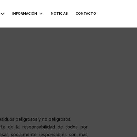
INFORMACIÓN
NOTICIAS
CONTACTO
.
esiduos peligrosos y no peligrosos.
te de la responsabilidad de todos por
resas socialmente responsables son más