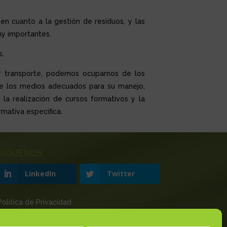
 en cuanto a la gestión de residuos, y las
uy importantes.
s.
y transporte, podemos ocuparnos de los
 de los medios adecuados para su manejo,
 la realización de cursos formativos y la
mativa específica.
SÍGUENOS
LinkedIn
Twitter
Política de Privacidad
Aviso Legal