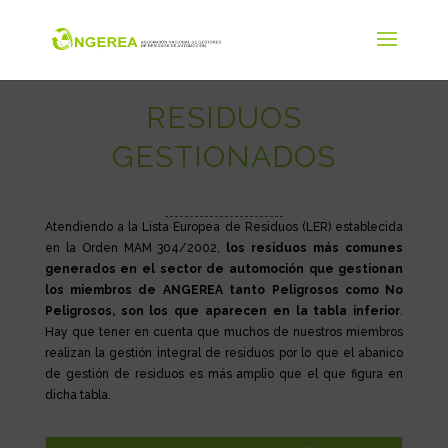
RESIDUOS
GESTIONADOS
Atendiendo a la Lista Europea de Residuos (LER) establecida
en la Orden MAM 304/2002,
los residuos más comunes
generados en el sector de automoción que gestionan
los miembros de ANGEREA tanto Peligrosos como No
Peligrosos, son los que aparecen en la tabla inferior
.
Hay que tener en cuenta que muchos de nuestros miembros
realizan la gestión integral de residuos por lo que el abanico
de gestión de residuos es más amplio que el que figura en
dicha tabla.