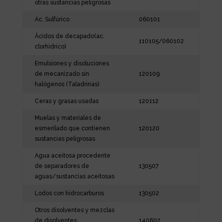
otras sustancias peligrosas
Ac. Sulfúrico
060101
Ácidos de decapado(ac.
110105/060102
clorhidrico)
Emulsiones y disoluciones
de mecanizado sin
120109
halógenos (Taladrinas)
Ceras y grasas usadas
120112
Muelas y materiales de
esmerilado que contienen
120120
sustancias peligrosas
Agua aceitosa procedente
de separadores de
130507
aguas/sustancias aceitosas
Lodos con hidrocarburos
130502
Otros disolventes y mezclas
de disolventes
140602