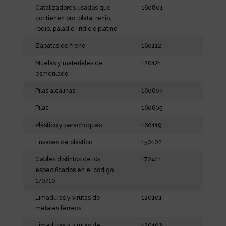
Catalizadores usados que
160801
contienen oro, plata, renio,
rodio, paladio, iridio o platino
Zapatas de freno
160112
Muelas y materiales de
120121
esmerilado
Pilas alcalinas
160604
Pilas
160605
Plástico y parachoques
160119
Envases de plástico
150102
Cables distintos de los
170411
especificados en el código
170710
Limaduras y virutas de
120101
metales férreos
Limaduras y virutas de
120103