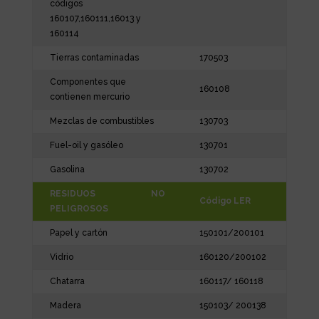
códigos
160107,160111,16013 y
160114
Tierras contaminadas
170503
Componentes que
160108
contienen mercurio
Mezclas de combustibles
130703
Fuel-oil y gasóleo
130701
Gasolina
130702
RESIDUOS NO
Código LER
PELIGROSOS
Papel y cartón
150101/200101
Vidrio
160120/200102
Chatarra
160117/ 160118
Madera
150103/ 200138