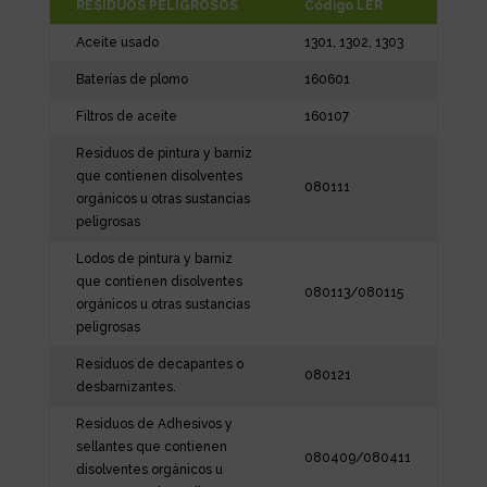
RESIDUOS PELIGROSOS
Código LER
Aceite usado
1301, 1302, 1303
Baterías de plomo
160601
Filtros de aceite
160107
Residuos de pintura y barniz
que contienen disolventes
080111
orgánicos u otras sustancias
peligrosas
Lodos de pintura y barniz
que contienen disolventes
080113/080115
orgánicos u otras sustancias
peligrosas
Residuos de decapantes o
080121
desbarnizantes.
Residuos de Adhesivos y
sellantes que contienen
080409/080411
disolventes orgánicos u