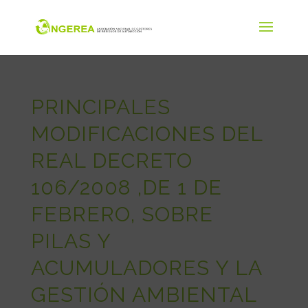
PRINCIPALES
MODIFICACIONES DEL
REAL DECRETO
106/2008 ,DE 1 DE
FEBRERO, SOBRE
PILAS Y
ACUMULADORES Y LA
GESTIÓN AMBIENTAL