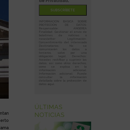
de Privacidad
."
INFORMACIÓN BÁSICA SOBRE
PROTECCIÓN DE DATOS:
Responsable: ANGEREA
Finalidad: Gestionar el envío de
boletines de noticias o
newsletter Legitimación:
Consentimiento del interesado
Destinatarios: No se
comunicarán los datos a
terceros, salvo por una
obligación legal. Derechos:
Acceder, rectificar y suprimir los
datos, así como otros derechos,
como se explica en la
información adicional.
Información adicional: Puede
consultar la información
detallada sobre la protección de
datos
aquí
.
ÚLTIMAS
entan
NOTICIAS
ierto
grama