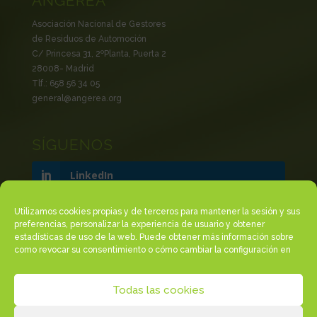
ANGEREA
Asociación Nacional de Gestores
de Residuos de Automoción
C/ Princesa 31, 2ºPlanta, Puerta 2
28008- Madrid
Tlf.: 658 56 34 05
general@angerea.org
SÍGUENOS
LinkedIn
Twitter
Utilizamos cookies propias y de terceros para mantener la sesión y sus
preferencias, personalizar la experiencia de usuario y obtener
estadísticas de uso de la web. Puede obtener más información sobre
como revocar su consentimiento o cómo cambiar la configuración en
Política de Privacidad
Aviso Legal
Todas las cookies
Política de Cookies