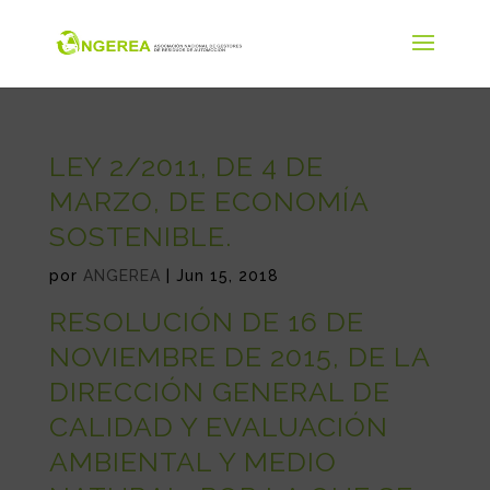
LEY 2/2011, DE 4 DE
MARZO, DE ECONOMÍA
SOSTENIBLE.
por
ANGEREA
|
Jun 15, 2018
RESOLUCIÓN DE 16 DE
NOVIEMBRE DE 2015, DE LA
DIRECCIÓN GENERAL DE
CALIDAD Y EVALUACIÓN
AMBIENTAL Y MEDIO